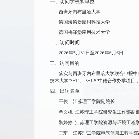
一、
访问学校和单位
西班牙内布里哈大学
德国海德堡应用科技大学
德国梅泽堡应用技术大学
二、访问时间
年
月
日至
年
月
日
2026
5
31
2026
6
6
三
、访问目的
落实与西班牙内布里哈大学联合申报中
技术大学“
”、“
”中德合作办学项目
3+1
3+1.5
四、出访名单
王俊
江苏理工学院副院长
单文桃
江苏理工学院研究生工作部副
靳婷婷
江苏理工学院资源与环境工程
王琪
江苏理工学院电气信息工程学院