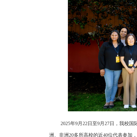
2025
年
9
月
22
日至
9
月
27
日，我校国
洲、非洲
20
多所高校的近
40
位代表参加