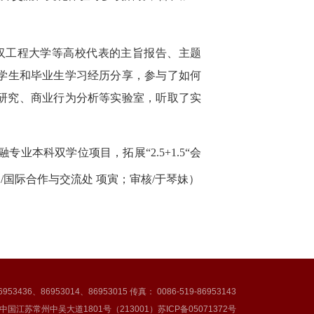
汉工程大学等高校代表的主旨报告、主题
读学生和毕业生学习经历分享，参与了如何
研究、商业行为分析等实验室，听取了实
融专业本科双学位项目，拓展“
2.5+1.5
“会
文
/
国际合作与交流处 项寅；审核
/
于琴妹）
953436、86953014、86953015 传真： 0086-519-86953143
中国江苏常州中吴大道1801号（213001）苏ICP备05071372号